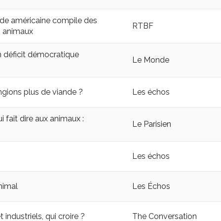
tude américaine compile des
RTBF
s animaux
n déficit démocratique
Le Monde
ngions plus de viande ?
Les échos
 fait dire aux animaux :
Le Parisien
Les échos
nimal
Les Échos
 industriels, qui croire ?
The Conversation