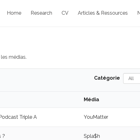
Home
Research
CV
Articles & Ressources
N
 les médias.
All
Catégorie
Média
 Podcast Triple A
YouMatter
s ?
Spla$h