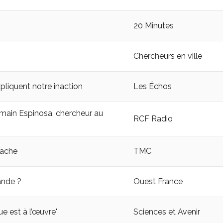
20 Minutes
Chercheurs en ville
pliquent notre inaction
Les Échos
omain Espinosa, chercheur au
RCF Radio
vache
TMC
ande ?
Ouest France
e est à l’œuvre"
Sciences et Avenir